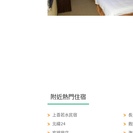
附近熱門住宿
⋟
上善若水民宿
⋟
長
⋟
北緯24
⋟
救
⋟
宏福旅店
⋟
海