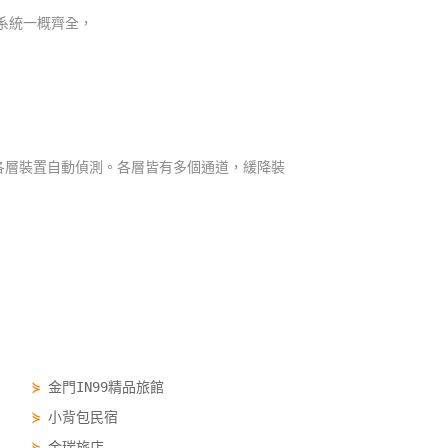
系統一概齊全，
各層裝置自動偵測。各層皆有多個通道，緩降裝
⋟
金門IN99精品旅館
⋟
小背包民宿
⋟
金瑞旅店