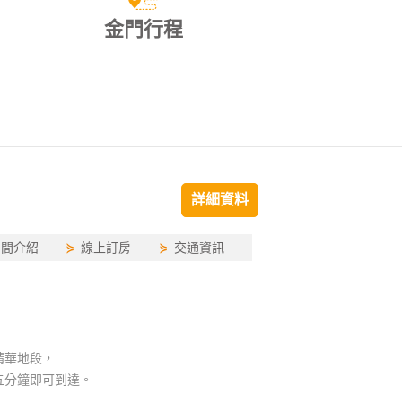
金門行程
詳細資料
房間介紹
⋟
線上訂房
⋟
交通資訊
精華地段，
五分鐘即可到達。