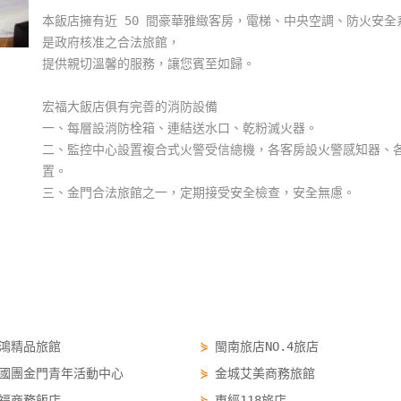
本飯店擁有近 50 間豪華雅緻客房，電梯、中央空調、防火安全
是政府核准之合法旅館，
提供親切溫馨的服務，讓您賓至如歸。
宏福大飯店俱有完善的消防設備
一、每層設消防栓箱、連結送水口、乾粉滅火器。
二、監控中心設置複合式火警受信總機，各客房設火警感知器、
置。
三、金門合法旅館之一，定期接受安全檢查，安全無慮。
鴻精品旅館
⋟
閩南旅店NO.4旅店
國團金門青年活動中心
⋟
金城艾美商務旅館
福商務飯店
⋟
東經118旅店