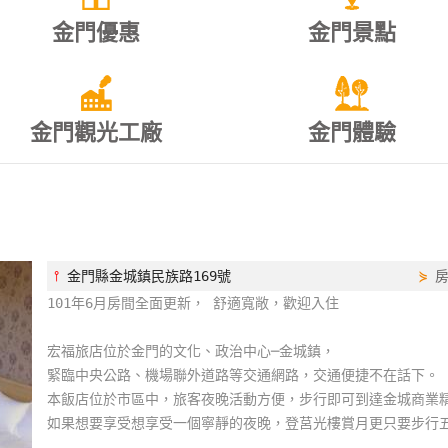
金門優惠
金門景點
金門觀光工廠
金門體驗
⫯
金門縣金城鎮民族路169號
⋟
101年6月房間全面更新， 舒適寬敞，歡迎入住
宏福旅店位於金門的文化、政治中心─金城鎮，
緊臨中央公路、機場聯外道路等交通網路，交通便捷不在話下。
本飯店位於市區中，旅客夜晚活動方便，步行即可到達金城商業
如果想要享受想享受一個寧靜的夜晚，登莒光樓賞月更只要步行