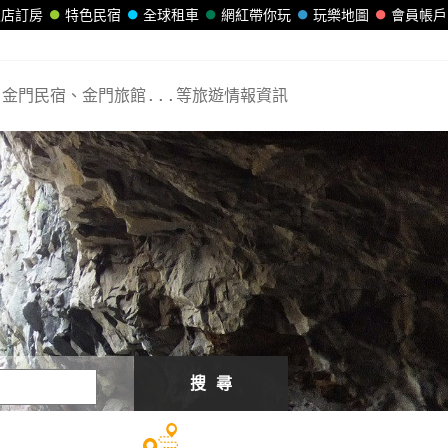
飯店訂房
特色民宿
全球租車
網紅帶你玩
玩樂地圖
會員帳戶
金門民宿、金門旅館...等旅遊情報資訊
搜 尋