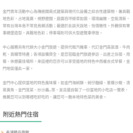
玩
金門青年活動中心為傳統閩南式建築與現代化設備之綜合性建築物，兼具戰
樂
地色彩，占地寬廣，視野遼闊，庭園百坪綠草如茵、環境幽雅、空氣清新，
地
常有台灣本島不常見鳥類活動；最適於此談天說地、怡情雅性。外觀保有軍
圖
事碉堡造型，具戰地色彩；停車場則可供大型遊覽車停放。
顧
中心服務另有代辦大小金門旅遊，提供代租汽機車、代訂金門高粱酒、牛肉
客
乾、貢糖等特產；各項設備齊全，是您蒞臨金門旅遊參訪、出差之住宿、用
服
餐、休憩最佳場所，來這裡的您亦可以享受道地的特色中西複合式早餐，金
務
門地區僅此一家。
金門中心提供當地的特色風味餐，如金門海蚵酥、蚵仔麵線、蔥爆沙蜆、清
顧
蒸黃魚、金門莧菜、炒沙蟲…等，並且還自製了一份當地的小吃店一覽表，
客
推薦您可以到哪裡吃好吃的，讓您可一飽本地特色菜的美食。
滿
意
度
附近熱門住宿
訂
⋟
長鴻精品旅館