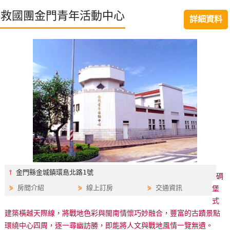
特
救國團金門青年活動中心
詳細資料
色
民
宿
全
球
租
車
網
紅
⫯
金門縣金城鎮環島北路1號
碉
帶
⋟
房間介紹
⋟
線上訂房
⋟
交通資訊
堡
你
式
玩
建築橫越天際線，將戰地色彩與閩南情懷巧妙融合，豐富的古蹟景點
環繞中心四周，逐一尋幽訪勝，即能將人文與戰地風情一覽無遺。