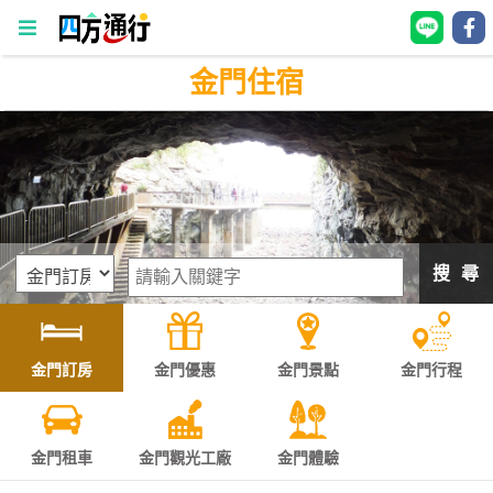
金門住宿
四
方
通
行
訂
房
搜 尋
台
灣
訂
金門訂房
金門優惠
金門景點
金門行程
房
直接跟飯店訂房
HOT
金門租車
金門觀光工廠
金門體驗